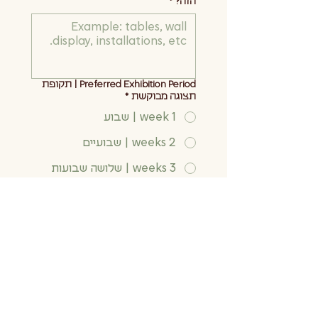
הזה?
*
Preferred Exhibition Period | תקופת
תצוגה מבוקשת
*
1 week | שבוע
2 weeks | שבועיים
3 weeks | שלושה שבועות
4 weeks | ארבעה שבועות
Website, Instagram | אתר, אינסטגרם
Portfolio (Optional) | פורטפוליו (לא
חובה)