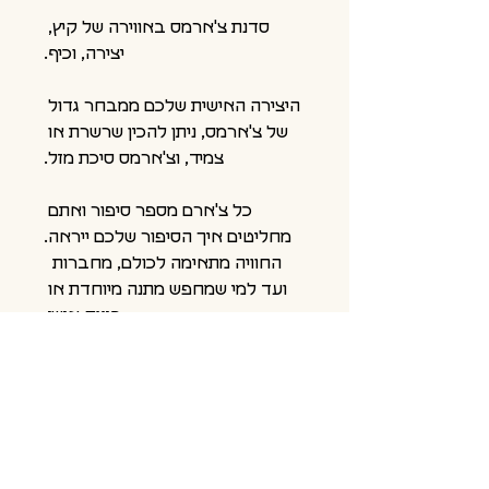
סדנת צ'ארמס באווירה של קיץ, 
יצירה, וכיף.
היצירה האישית שלכם ממבחר גדול 
של צ'ארמס, ניתן להכין שרשרת או 
צמיד, וצ'ארמס סיכת מזל.
כל צ'ארם מספר סיפור ואתם 
מחליטים איך הסיפור שלכם ייראה.
החוויה מתאימה לכולם, מחברות  
ועד למי שמחפש מתנה מיוחדת או 
פינוק אישי.
בנוסף משתתפי הסדנא יקבלו גיפט 
קארד אישי לרכישת תכשיטי המותג 
Vanilla Dolce
על האמנית